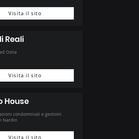
Visita il sito
i Reali
 ad Ostia
Visita il sito
o House
zioni condominiali e gestioni
i Nardin
Visita il sito