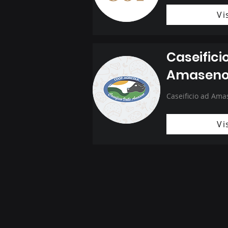
Vi
Caseifici
Amasen
Caseificio ad Ama
Vi