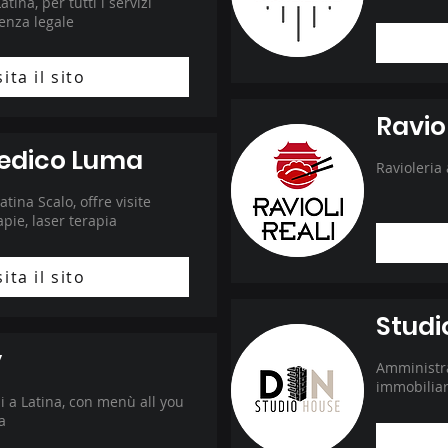
atina, per tutti i servizi
tenza legale
sita il sito
Raviol
edico Luma
Ravioleria
tina Scalo, offre visite
apie, laser terapia
sita il sito
Studi
y
Amministra
immobiliar
i a Latina, con menù all you
a