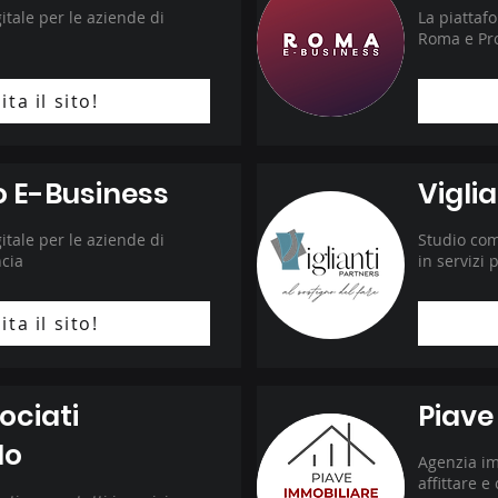
itale per le aziende di
La piattaf
Roma e Pro
ita il sito!
o E-Business
Vigli
itale per le aziende di
Studio com
ncia
in servizi 
ita il sito!
ociati
Piave
lo
Agenzia im
affittare 