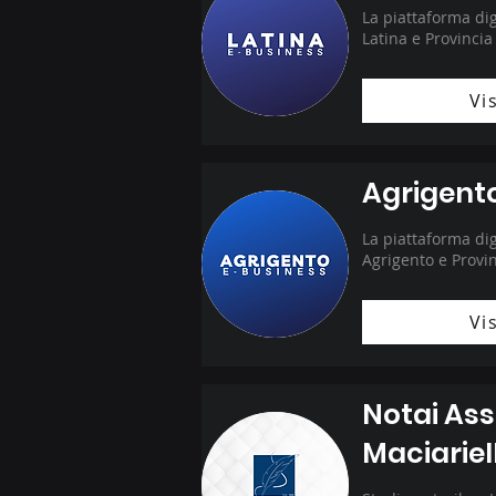
La piattaforma dig
Latina e Provincia
Vis
Agrigent
La piattaforma dig
Agrigento e Provi
Vis
Notai Ass
Maciariel