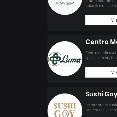
Studio notarile a L
notarili e di assis
Vi
Centro M
Centro medico a La
specialistiche, ter
Vi
Sushi Go
Ristorante di sush
can eat e alla cart