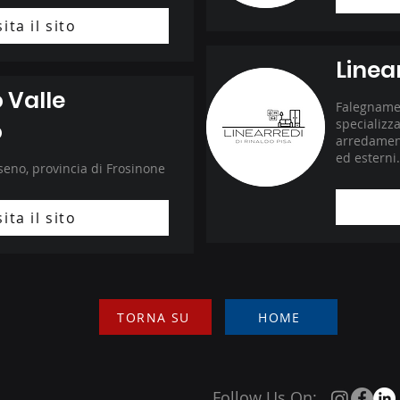
sita il sito
Linea
o Valle
Falegnamer
specializza
o
arredament
ed esterni.
seno, provincia di Frosinone
sita il sito
TORNA SU
HOME
Follow Us On: