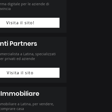
orma digitale per le aziende di
vincia
Visita il sito!
anti Partners
mercialista a Latina, specializzati
per privati ed aziende
Visita il sito
 Immobiliare
mobiliare a Latina, per vendere,
e comprare casa