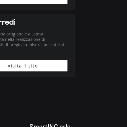
rredi
ia artigianale a Latina
ta nella realizzazione di
i di pregio su misura, per interni
Visita il sito
SmartINC srls